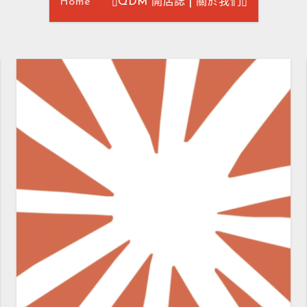
Home
▯QDM 開店誌 | 關於我們▯