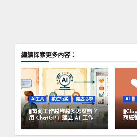
繼續探索更多內容：
AI工具
數位行銷
開店必學
AI
▮電商工作越堆越多怎麼辦？
▮Cl
用 ChatGPT 建立 AI 工作流
商經營
程，從客服、行銷到商品管
Son
理提升營運效率▮
率▮