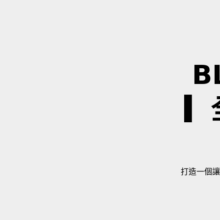
Skip
to
content
𝗕
▎
打造一個讓