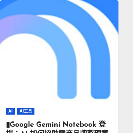
AI
AI工具
▮Google Gemini Notebook 登