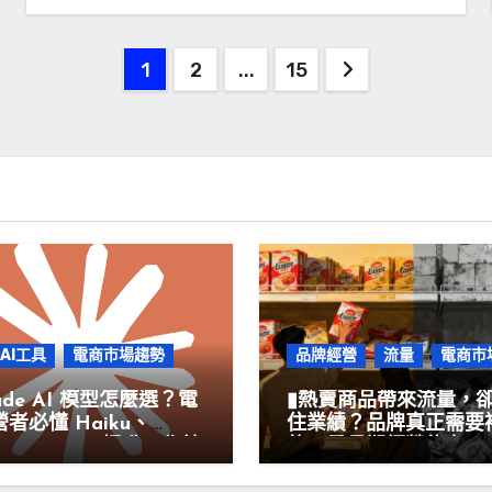
文
1
2
...
15
章
分
頁
AI工具
電商市場趨勢
品牌經營
流量
電商市
aude AI 模型怎麼選？電
▮熱賣商品帶來流量，
者必懂 Haiku、
住業績？品牌真正需要
net、Opus，提升工作效
的，是長期經營能力▮