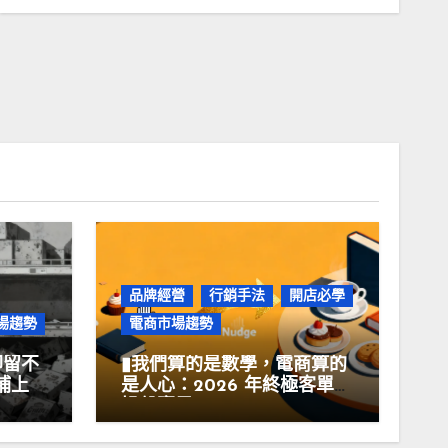
品牌經營
行銷手法
開店必學
場趨勢
電商市場趨勢
卻留不
▮我們算的是數學，電商算的
補上
是人心：2026 年終極客單價
操盤賽局▮