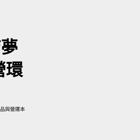
開店夢
營環
品與營運本