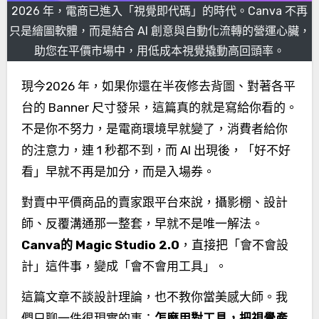
2026 年，電商已進入「視覺即代碼」的時代。Canva 不再
只是繪圖軟體，而是結合 AI 創意與自動化流轉的營運心臟，
助您在平價市場中，用低成本視覺撬動高回頭率。
現今2026 年，如果你還在半夜修去背圖、對著各平
台的 Banner 尺寸發呆，這篇真的就是寫給你看的。
不是你不努力，是電商環境早就變了，消費者給你
的注意力，連 1 秒都不到，而 AI 出現後，「好不好
看」早就不再是加分，而是入場券。
對賣中平價商品的賣家跟平台來說，攝影棚、設計
師、反覆溝通那一整套，早就不是唯一解法。
Canva的 Magic Studio 2.0
，直接把「會不會設
計」這件事，變成「會不會用工具」。
這篇文章不談設計理論，也不教你當美感大師。我
們只聊一件很現實的事：
怎麼用對工具，把視覺產