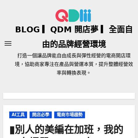
Skip
to
content
𝗕𝗟𝗢𝗚 ▎𝗤𝗗𝗠 開店夢 ▎全面自
由的品牌經營環境
打造一個讓品牌能自由成長與彈性經營的電商開店環
境，協助商家專注在產品與營運本質，提升整體經營效
率與轉換表現。
AI工具
開店必學
電商市場趨勢
▮別人的美編在加班，我的