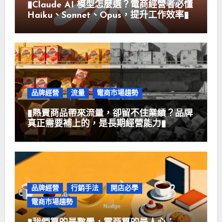
▮Claude AI 模型怎麼選？電商經營者必懂
Haiku、Sonnet、Opus，提升工作效率▮
品牌經營
流量
電商市場趨勢
▮熱賣商品帶來流量，卻留不住業績？品牌
真正需要補上的，是長期經營能力▮
品牌經營
行銷手法
開店必學
電商市場趨勢