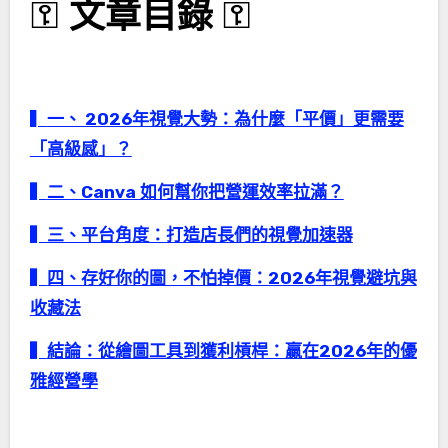
⚿
文章目錄
⚿
▍
一、 2026年視覺大勢：為什麼「平價」更需要
「高級感」？
▍
二、Canva 如何幫你把營運效率拉滿？
▍三、平台角度：打造店長們的視覺加速器
▍
四、存好你的圖，不怕掉價：2026年視覺避坑與
收藏法
▍
結論：從繪圖工具到獲利槓桿：贏在2026年的優
雅經營學