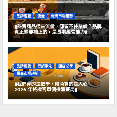
品牌經營
流量
電商市場趨勢
▮熱賣商品帶來流量，卻留不住業績？品牌
真正需要補上的，是長期經營能力▮
品牌經營
行銷手法
開店必學
電商市場趨勢
▮我們算的是數學，電商算的是人心：
2026 年終極客單價操盤賽局▮