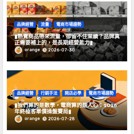
品牌經營
流量
電商市場趨勢
▮熱賣商品帶來流量，卻留不住業績？品牌真
正需要補上的，是長期經營能力▮
orange
2026-07-30
品牌經營
行銷手法
開店必學
電商市場趨勢
▮我們算的是數學，電商算的是人心：2026
年終極客單價操盤賽局▮
orange
2026-07-28