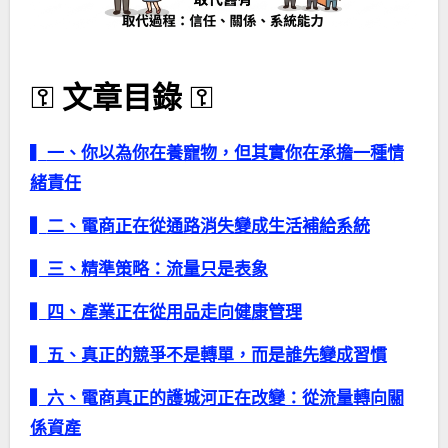
⚿
文章目錄
⚿
▍
一、你以為你在養寵物，但其實你在承擔一種情
緒責任
▍
二、電商正在從通路消失變成生活補給系統
▍三、精準策略：流量只是表象
▍
四、產業正在從用品走向健康管理
▍
五、真正的競爭不是轉單，而是誰先變成習慣
▍
六、電商真正的護城河正在改變：從流量轉向關
係資產